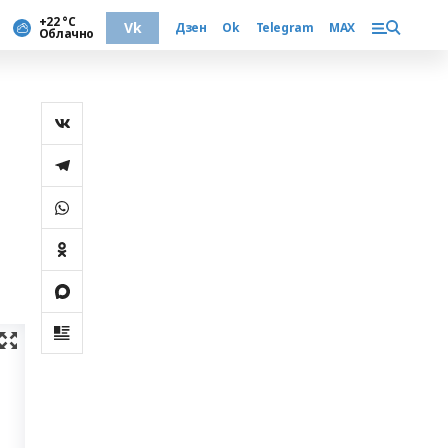
+22 °С
Vk
Дзен
Ok
Telegram
MAX
Облачно