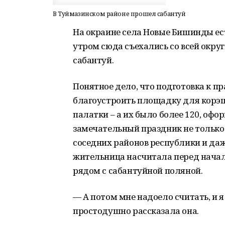
В Туймазинском районе прошел сабантуй
На окраине села Новые Бишинды ес
утром сюда съехались со всей округ
сабантуй.
Понятное дело, что подготовка к пр
благоустроить площадку для корэш
палатки – а их было более 120, офо
замечательный праздник не только
соседних районов республики и да
жительница насчитала перед нача
рядом с сабантуйной поляной.
— А потом мне надоело считать, и 
простодушно рассказала она.