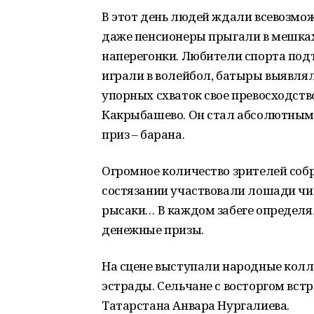
В этот день людей ждали всевозмож
даже пенсионеры прыгали в мешках
наперегонки. Любители спорта подт
играли в волейбол, батыры выявлял
упорных схваток свое превосходств
Какрыбашево. Он стал абсолютным
приз – барана.
Огромное количество зрителей соб
состязании участвовали лошади чи
рысаки… В каждом забеге определя
денежные призы.
На сцене выступали народные колл
эстрады. Сельчане с восторгом вст
Татарстана Анвара Нургалиева.