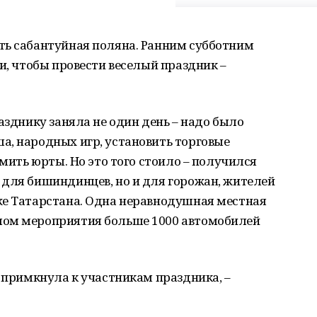
ть сабантуйная поляна. Ранним субботним
и, чтобы провести веселый праздник –
азднику заняла не один день – надо было
а, народных игр, установить торговые
рмить юрты. Но это того стоило – получился
 для бишиндинцев, но и для горожан, жителей
же Татарстана. Одна неравнодушная местная
лом мероприятия больше 1000 автомобилей
я примкнула к участникам праздника, –