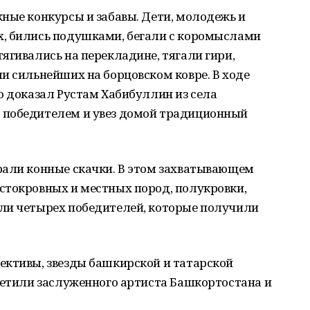
ные конкурсы и забавы. Дети, молодежь и
, бились подушками, бегали с коромыслами
ягивались на перекладине, тягали гири,
и сильнейших на борцовском ковре. В ходе
о доказал Рустам Хабибуллин из села
 победителем и увез домой традиционный
рали конные скачки. В этом захватывающем
стокровных и местных пород, полукровки,
ли четырех победителей, которые получили
ективы, звезды башкирской и татарской
ретили заслуженного артиста Башкортостана и