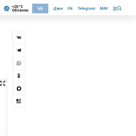
+26 °С
Vk
Дзен
Ok
Telegram
MAX
Облачно