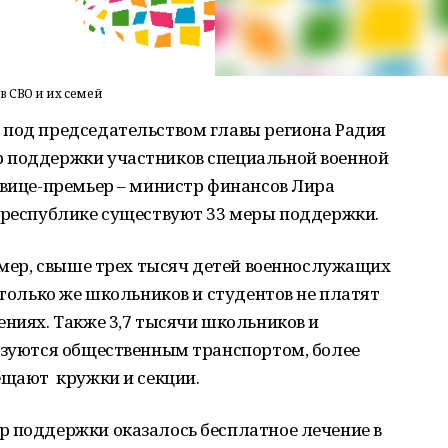
 СВО и их семей
 под председательством главы региона Радия
р поддержки участников специальной военной
 вице-премьер – министр финансов Лира
в республике существуют 33 меры поддержки.
имер, свыше трех тысяч детей военнослужащих
столько же школьников и студентов не платят
ениях. Также 3,7 тысячи школьников и
льзуются общественным транспортом, более
ещают кружки и секции.
р поддержки оказалось бесплатное лечение в