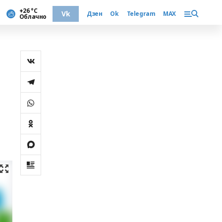
+26 °С
Vk
Дзен
Ok
Telegram
MAX
Облачно