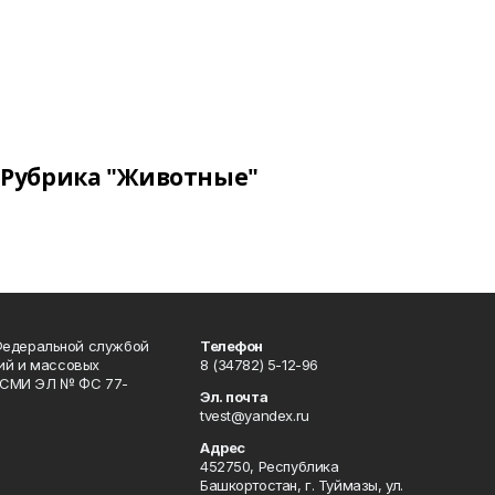
Рубрика "Животные"
Федеральной службой
Телефон
гий и массовых
8 (34782) 5-12-96
р СМИ ЭЛ № ФС 77-
Эл. почта
tvest@yandex.ru
Адрес
452750, Республика
Башкортостан, г. Туймазы, ул.