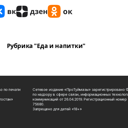
Рубрика "Еда и напитки"
о по печати
Сетевое издание «ПроТуймазы» зарегистрировано 
по надзору в сфере связи, информационных техноло
тостан»
коммуникаций от 26.04.2019. Регистрационный номе
75680.
Запрещено для детей «18+»