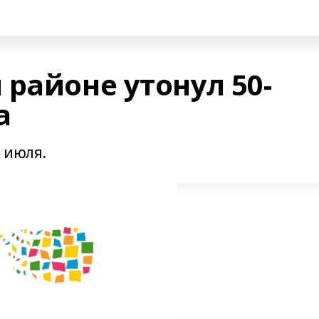
районе утонул 50-
а
9 июля.