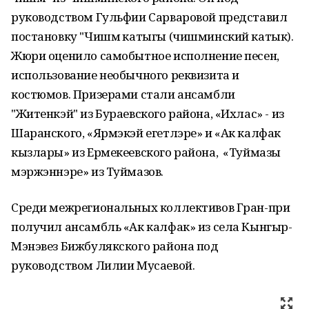
руководством Гульфии Сарваровой представил
постановку "Чишмә катыгы (чишминский катык).
Жюри оценило самобытное исполнение песен,
использование необычного реквизита и
костюмов. Призерами стали ансамбли
"Житенкэй" из Бураевского района, «Ихлас» - из
Шаранского, «Ярмэкэй егетлэре» и «Ак калфак
кызлары» из Ермекеевского района, «Туймазы
мэржэннэре» из Туймазов.
Среди межрегиональных коллективов Гран-при
получил ансамбль «Ак калфак» из села Кынгыр-
Мэнэвез Бижбулякского района под
руководством Лилии Мусаевой.