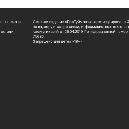
о по печати
Сетевое издание «ПроТуймазы» зарегистрировано 
по надзору в сфере связи, информационных техноло
тостан»
коммуникаций от 26.04.2019. Регистрационный номе
75680.
Запрещено для детей «18+»