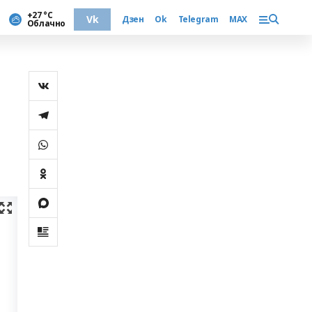
+27 °С
Vk
Дзен
Ok
Telegram
MAX
Облачно