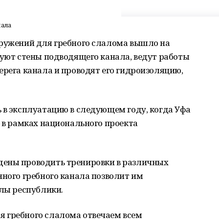
нала
оружений для гребного слалома вышло на
руют стены подводящего канала, ведут работы
ерега канала и проводят его гидроизоляцию,
 в эксплуатацию в следующем году, когда Уфа
я в рамках национального проекта
дены проводить тренировки в различных
нного гребного канала позволит им
елы республики.
 гребного слалома отвечаем всем