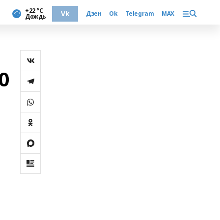
+22 °С
Vk
Дзен
Ok
Telegram
MAX
Дождь
0