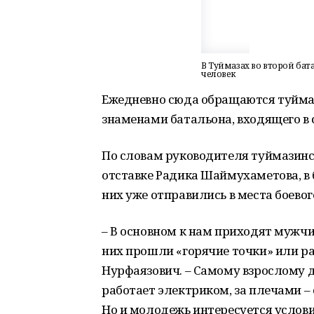
В Туймазах во второй бат
человек
Ежедневно сюда обращаются туйма
знаменами батальона, входящего в 
По словам руководителя туймазинс
отставке Радика Шаймухаметова, в б
них уже отправились в места боево
– В основном к нам приходят мужчин
них прошли «горячие точки» или ра
Нурфаязович. – Самому взрослому д
работает электриком, за плечами –
Но и молодежь интересуется услови