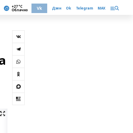
+27 °С
Vk
Дзен
Ok
Telegram
MAX
Облачно
а