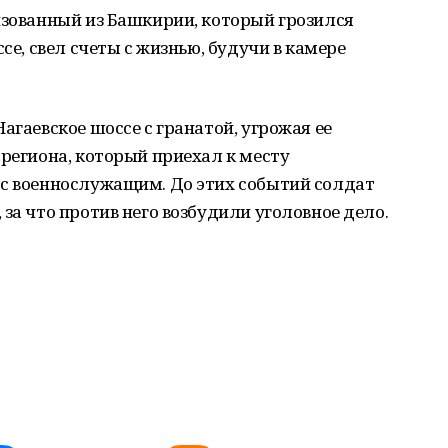
изованный из Башкирии, который грозился
се, свел счеты с жизнью, будучи в камере
агаевское шоссе с гранатой, угрожая ее
 региона, который приехал к месту
 с военнослужащим. До этих событий солдат
 за что против него возбудили уголовное дело.