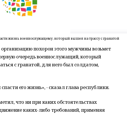
пасти жизнь военнослужащему, который вышел на трассу с гранатой
о организацию похорон этого мужчины возьмет
в первую очередь военнослужащий, который
аться с гранатой, для него был солдатом,
спасти его жизнь», - сказал глава республики.
метил, что ни при каких обстоятельствах
вижение каких-либо требований, применяя