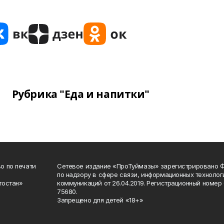
Рубрика "Еда и напитки"
о по печати
Сетевое издание «ПроТуймазы» зарегистрировано 
по надзору в сфере связи, информационных техноло
тостан»
коммуникаций от 26.04.2019. Регистрационный номе
75680.
Запрещено для детей «18+»