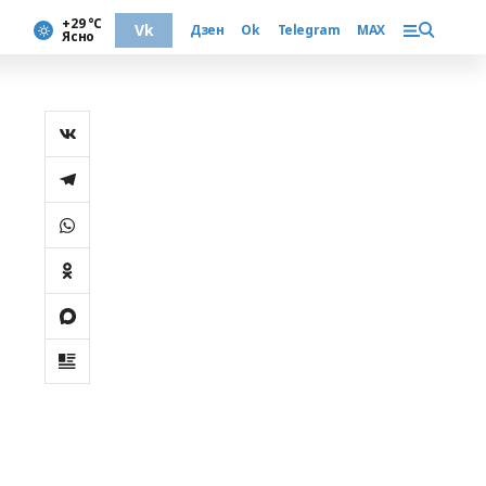
+29 °С
Vk
Дзен
Ok
Telegram
MAX
Ясно