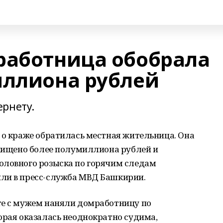
работница обобрала
иллиона рублей
ернету.
 о краже обратилась местная жительница. Она
охищено более полумиллиона рублей и
оловного розыска по горячим следам
ли в пресс-служба МВД Башкирии.
те с мужем наняли домработницу по
орая оказалась неоднократно судима,