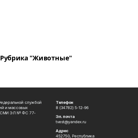
Рубрика "Животные"
Федеральной службой
Телефон
гий и массовых
8 (34782) 5-12-96
р СМИ ЭЛ № ФС 77-
Эл. почта
tvest@yandex.ru
Адрес
452750, Республика