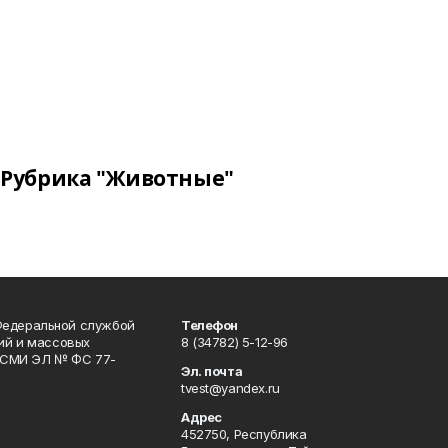
Рубрика "Животные"
Федеральной службой
Телефон
гий и массовых
8 (34782) 5-12-96
р СМИ ЭЛ № ФС 77-
Эл. почта
tvest@yandex.ru
Адрес
452750, Республика