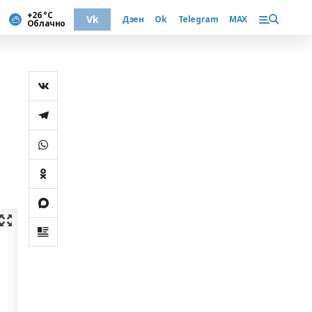
+26 °С
Vk
Дзен
Ok
Telegram
MAX
Облачно