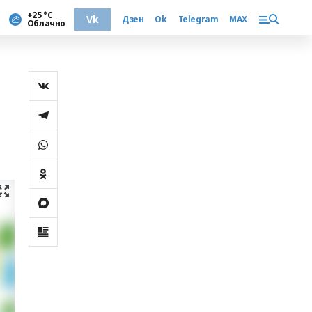
+25 °С
Vk
Дзен
Ok
Telegram
MAX
Облачно
а