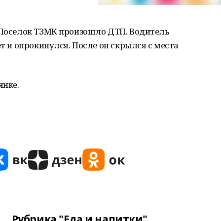
е Поселок ТЗМК произошло ДТП. Водитель
ет и опрокинулся. После он скрылся с места
янке.
Рубрика "Еда и напитки"