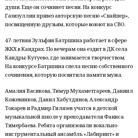
души. Еще он сочиняет песни. На конкурс
Газизуллин привез авторскую песню «Снайпер»,
посвященную друзьям, которые воюют на СВО.
47-летняя Зульфия Батршина работает в сфере
ЖКХ в Кандрах. По вечерам она ездит в ДК села
Кандры-Кутуево, где занимается творчеством.
На конкурсе Батршина спела песню собственного
сочинения, которую посвятила памяти мужа.
Амалия Васикова, Тимур Мухаметгареев, Даниил
Кожевников, Данил Хабутдинов, Александр
Токарев и Радмир Гилязев учатся в детской
музыкальной школе у преподавателя Фаниса
Тимербаева. Ребята организовали вокально-
инструментальный ансамбль «Лабиринт» и