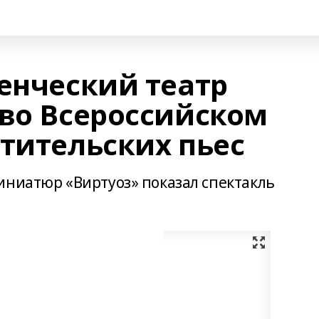
енческий театр
 во Всероссийском
етительских пьес
иниатюр «Виртуоз» показал спектакль