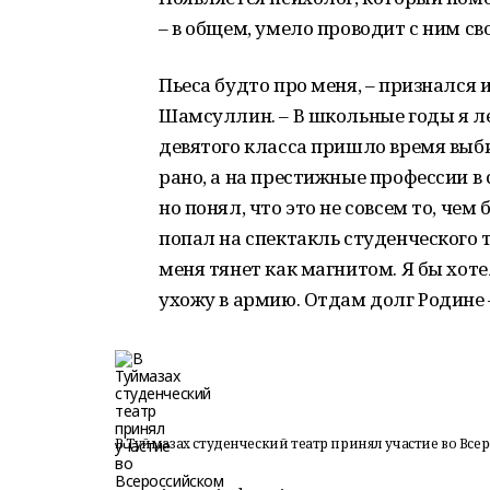
– в общем, умело проводит с ним с
Пьеса будто про меня, – признался
Шамсуллин. – В школьные годы я ле
девятого класса пришло время выби
рано, а на престижные профессии в 
но понял, что это не совсем то, чем
попал на спектакль студенческого т
меня тянет как магнитом. Я бы хоте
ухожу в армию. Отдам долг Родине 
В Туймазах студенческий театр принял участие во Все