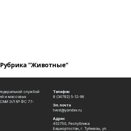
Рубрика "Животные"
Федеральной службой
Телефон
гий и массовых
8 (34782) 5-12-96
р СМИ ЭЛ № ФС 77-
Эл. почта
tvest@yandex.ru
Адрес
452750, Республика
Башкортостан, г. Туймазы, ул.