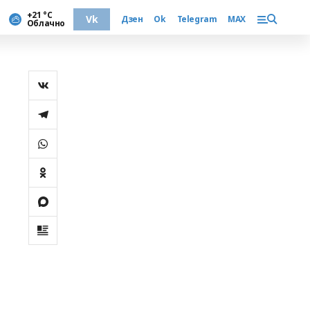
+21 °С
Vk
Дзен
Ok
Telegram
MAX
Облачно