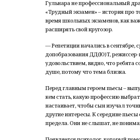
Гульнара не профессиональный драм
«Трудный экзамен» – история про т
время школьных экзаменов, как важ
расширять свой кругозор.
— Репетиции начались в сентябре, с
допобразования ДД(Ю)Т, режиссер-
удовольствием, видно, что ребята 
душе, потому что тема близка.
Перед главным героем пьесы – вып
кем стать, какую профессию выбрать
настаивает, чтобы сын изучал точные
другие интересы. К середине пьесы
предела. Они не слышат, не понима
Появляется психолог, который пом