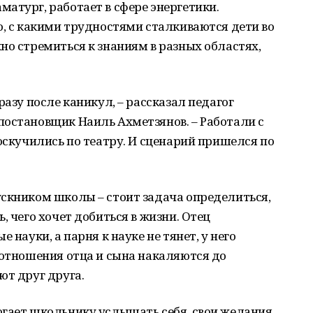
атург, работает в сфере энергетики.
о, с какими трудностями сталкиваются дети во
но стремиться к знаниям в разных областях,
разу после каникул, – рассказал педагог
постановщик Наиль Ахметзянов. – Работали с
соскучились по театру. И сценарий пришелся по
ускником школы – стоит задача определиться,
, чего хочет добиться в жизни. Отец
 науки, а парня к науке не тянет, у него
 отношения отца и сына накаляются до
ют друг друга.
огает школьнику услышать себя, свои желания