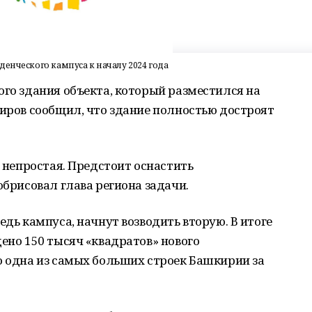
енческого кампуса к началу 2024 года
ого здания объекта, который разместился на
биров сообщил, что здание полностью достроят
а непростая. Предстоит оснастить
обрисовал глава региона задачи.
едь кампуса, начнут возводить вторую. В итоге
дено 150 тысяч «квадратов» нового
о одна из самых больших строек Башкирии за