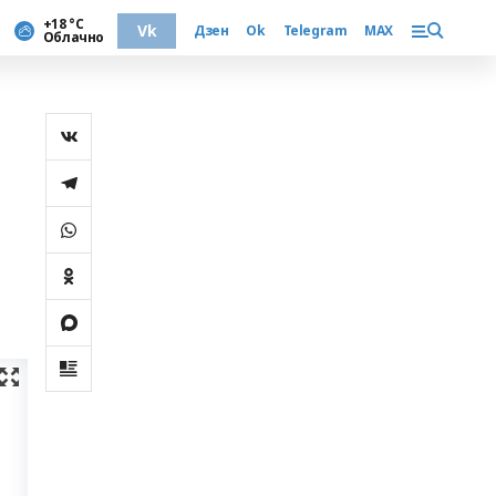
+18 °С
Vk
Дзен
Ok
Telegram
MAX
Облачно