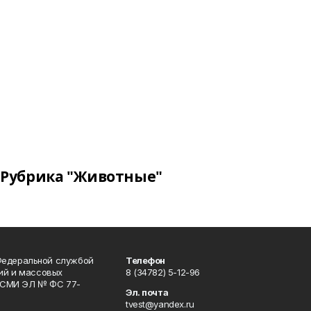
Рубрика "Животные"
Федеральной службой
Телефон
гий и массовых
8 (34782) 5-12-96
р СМИ ЭЛ № ФС 77-
Эл. почта
tvest@yandex.ru