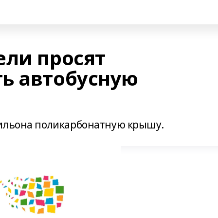
ели просят
ь автобусную
вильона поликарбонатную крышу.