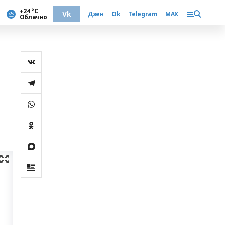
+24 °С
Vk
Дзен
Ok
Telegram
MAX
Облачно