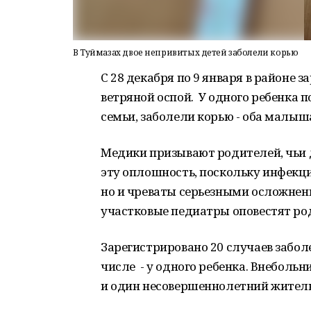
В Туймазах двое непривитых детей заболели корью
С 28 декабря по 9 января в районе 
ветряной оспой. У одного ребенка 
семьи, заболели корью - оба малыш
Медики призывают родителей, чьи 
эту оплошность, поскольку инфекци
но и чреваты серьезными осложнени
участковые педиатры оповестят ро
Зарегистрировано 20 случаев забол
числе - у одного ребенка. Внебол
и один несовершеннолетний жител