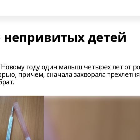
е непривитых детей
 Новому году один малыш четырех лет от р
орью, причем, сначала захворала трехлетня
брат.