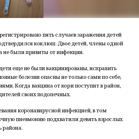
зарегистрировано пять случаев заражения детей
подтвердился коклюш. Двое детей, члены одной
а не были привиты от инфекции.
дети еще не были вакцинированы, исправить
онные болезни опасны не только сами по себе,
ями. Когда вакцина от кори поступит в район,
дителей своих подопечных.
евания коронавирусной инфекцией, в том
ьничную пневмонию подхватили девять взрослых
ь района.