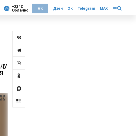
+23 °С
Vk
Дзен
Ok
Telegram
MAX
Облачно
оду
я