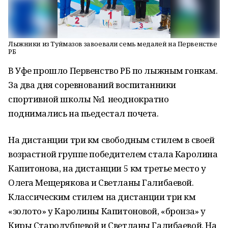
Лыжники из Туймазов завоевали семь медалей на Первенстве
РБ
В Уфе прошло Первенство РБ по лыжным гонкам.
За два дня соревнований воспитанники
спортивной школы №1 неоднократно
поднимались на пьедестал почета.
На дистанции три км свободным стилем в своей
возрастной группе победителем стала Каролина
Капитонова, на дистанции 5 км третье место у
Олега Мещерякова и Светланы Галибаевой.
Классическим стилем на дистанции три км
«золото» у Каролины Капитоновой, «бронза» у
Киры Стародубцевой и Светланы Галибаевой. На