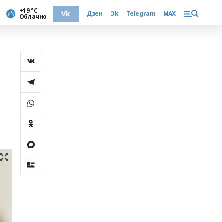
+19 °С
Vk
Дзен
Ok
Telegram
MAX
Облачно