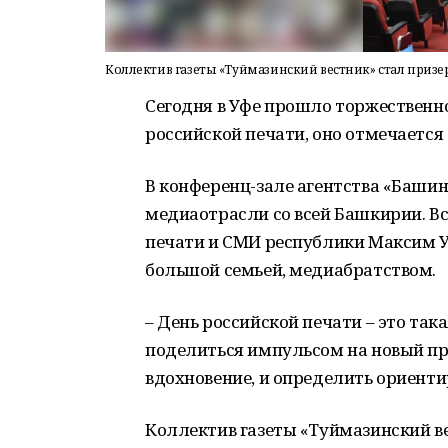
Коллектив газеты «Туймазинский вестник» стал приз
Сегодня в Уфе прошло торжественн
российской печати, оно отмечается 
В конференц-зале агентства «Баши
медиаотрасли со всей Башкирии. Вс
печати и СМИ республики Максим У
большой семьей, медиабратством.
– День российской печати – это так
поделиться импульсом на новый пр
вдохновение, и определить ориентир
Коллектив газеты «Туймазинский в