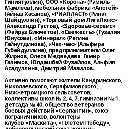
Гиниятуллин), ООО «Корона» (Рамиль
Мамлеев), мебельная фабрика «Апогей»
(Айназ Хасанов), «РИАПЛАСТ» (Ринат
Шайдуллин), «Торговый дом ЛигаЛюкс»
(Александр Густов), «Здоровье-сервис»
(Файруз Бикметов), «Свежесть» (Гузалия
Юнусова), «Минерал» (Регина
Гайнутдинова), «Чак-чак» (Альфира
Губайдуллина), предприниматели Олег
Жирнов, Олеся Медведева, Гамир
Галимов, Юлдашбай Фузайлов, Альфия
Асадуллина, Дмитрий Мазилов.
Активно помогают жители Кандринского,
Николаевского, Серафимовского,
Нижнетроицкого сельсоветов,
коллективы школ № 2, 4, 7, гимназии № 1,
детсада № 40, общество ветеранов
боевых действий «Серпантин», союз
пограничников, волонтеры
клубов «Маскита», «Плетем Победу»,
добровольческий союз женщин