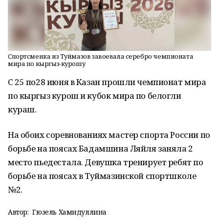
Спортсменка из Туймазов завоевала серебро чемпионата
мира по кыргыз-курошу
С 25 по28 июня в Казан прошли чемпионат мира
по кыргыз курош и кубок мира по белогли
кураш.
На обоих соревнованиях мастер спорта России по
борьбе на поясах Бадамшина Ляйля заняла 2
место пьедестала. Девушка тренирует ребят по
борьбе на поясах в Туймазинской спортшколе
№2.
Автор:
Гюзель Хамидуллина