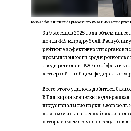
Бизнес без лишних барьеров: что умеет Инвестпорта
За 9 месяцев 2025 года объем инве
почти 445 млрд рублей. Республик
рейтинге эффективности органов ис
промышленности среди регионов ст
среди регионов ПФО по эффективн
четвертой – в общем федеральном р
Всего этого удалось добиться благ
В Башкирии всячески поддерживают
индустриальные парки. Свою роль 
познакомиться с республикой онла
который ежемесячно посещают восе