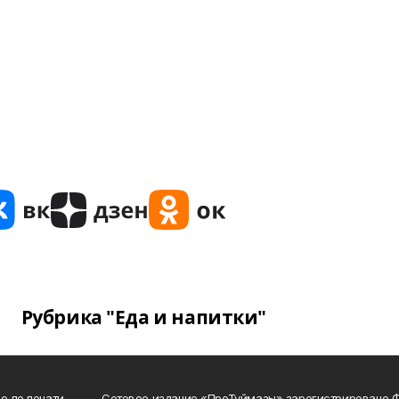
Рубрика "Еда и напитки"
о по печати
Сетевое издание «ПроТуймазы» зарегистрировано 