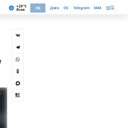
+29 °С
Vk
Дзен
Ok
Telegram
MAX
Ясно
т