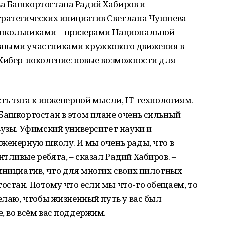
а Башкортостана Радий Хабиров и
тратегических инициатив Светлана Чупшева
 школьниками – призерами Национальной
вными участниками кружкового движения в
«Кибер-поколение: новые возможности для
сть тяга к инженерной мысли, IT-технологиям.
 Башкортостан в этом плане очень сильный
вузы. Уфимский университет науки и
женерную школу. И мы очень рады, что в
тливые ребята, – сказал Радий Хабиров. –
инициатив, что для многих своих пилотных
стан. Потому что если мы что-то обещаем, то
желаю, чтобы жизненный путь у вас был
, во всём вас поддержим.