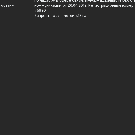
по надзору в сфере связи, информационных техноло
тостан»
коммуникаций от 26.04.2019. Регистрационный номе
75680.
Запрещено для детей «18+»