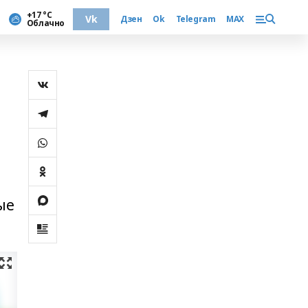
+17 °С
Vk
Дзен
Ok
Telegram
MAX
Облачно
ые