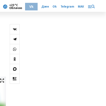
+23 °С
Vk
Дзен
Ok
Telegram
MAX
Облачно