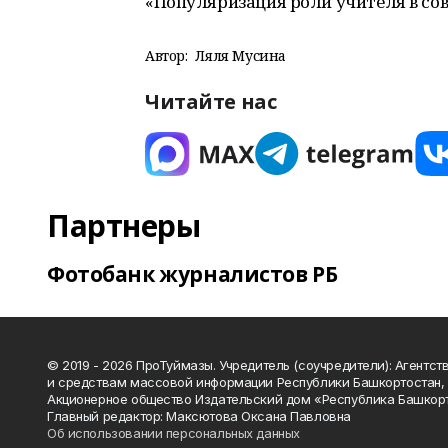
«Популяризация роли учителя в со
Автор:
Ляля Мусина
Читайте нас
Партнеры
Фотобанк журналистов РБ
© 2019 - 2026 ПроТуймазы. Учредитель (соучредители): Агентств
и средствам массовой информации Республики Башкортостан,
Акционерное общество Издательский дом «Республика Башкор
Главный редактор: Максютова Оксана Павловна
Об использовании персональных данных