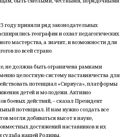
рищам, быть смелыми, честными, порядочными
23 году приняли ряд законодательных
асширились география и охват педагогических
ого мастерства, а значит, и возможности для
огов по всей стране.
же, не должна быть ограничена рамками
менно целостную систему наставничества для
действовать потенциал «Сириуса», платформы
вижения детей и молодежи. Активно
ов боевых действий, – сказал Президент
альный потенциал. И нам нужно создать все
тов могли добиваться высот в науке,
 совместных достижений наставников и их
 и судьба нашей Родины.