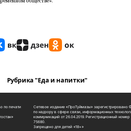
временном обществе».
Рубрика "Еда и напитки"
о по печати
Сетевое издание «ПроТуймазы» зарегистрировано 
по надзору в сфере связи, информационных техноло
тостан»
коммуникаций от 26.04.2019. Регистрационный номе
75680.
Запрещено для детей «18+»