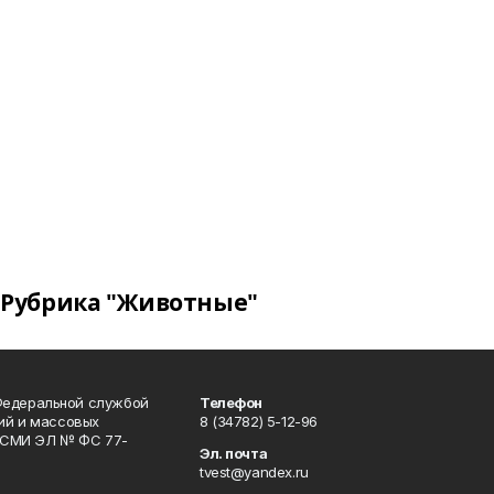
Рубрика "Животные"
Федеральной службой
Телефон
гий и массовых
8 (34782) 5-12-96
р СМИ ЭЛ № ФС 77-
Эл. почта
tvest@yandex.ru