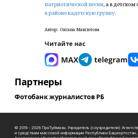
патриотической песни
, а в детско
в районе кадетскую группу.
Автор:
Оксана Максютова
Читайте нас
Партнеры
Фотобанк журналистов РБ
© 2019 - 2026 ПроТуймазы. Учредитель (соучредители): Агентств
и средствам массовой информации Республики Башкортостан,
Акционерное общество Издательский дом «Республика Башкор