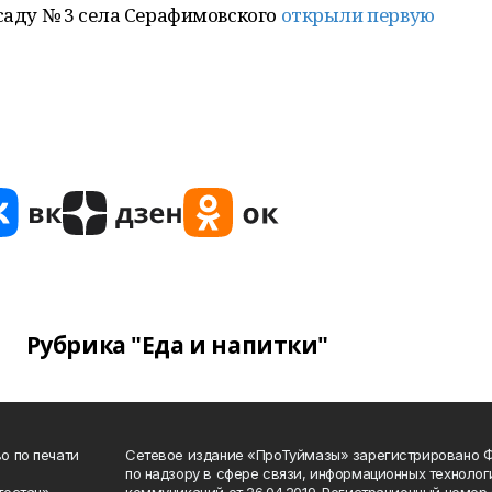
м саду № 3 села Серафимовского
открыли первую
Рубрика "Еда и напитки"
о по печати
Сетевое издание «ПроТуймазы» зарегистрировано 
по надзору в сфере связи, информационных техноло
тостан»
коммуникаций от 26.04.2019. Регистрационный номе