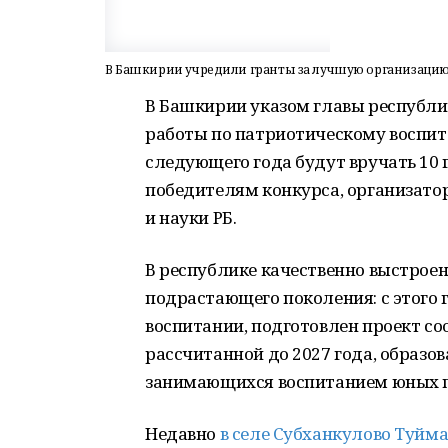
В Башкирии учредили гранты за лучшую организаци
В Башкирии указом главы республ
работы по патриотическому воспит
следующего года будут вручать 10 
победителям конкурса, организато
и науки РБ.
В республике качественно выстрое
подрастающего поколения: с этого 
воспитании, подготовлен проект с
рассчитанной до 2027 года, образ
занимающихся воспитанием юных п
Недавно
в селе Субханкулово Туйм