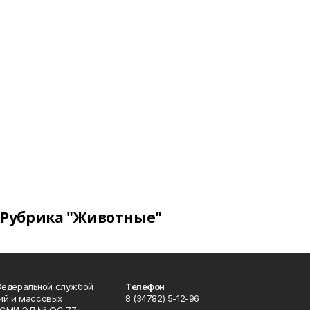
Рубрика "Животные"
Федеральной службой
Телефон
гий и массовых
8 (34782) 5-12-96
р СМИ ЭЛ № ФС 77-