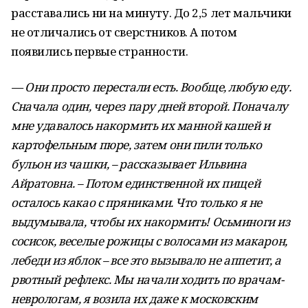
расставались ни на минуту. До 2,5 лет мальчики
не отличались от сверстников. А потом
появились первые странности.
— Они просто перестали есть. Вообще, любую еду.
Сначала один, через пару дней второй. Поначалу
мне удавалось накормить их манной кашей и
картофельным пюре, затем они пили только
бульон из чашки, – рассказывает Ильвина
Айратовна. – Потом единственной их пищей
осталось какао с пряниками. Что только я не
выдумывала, чтобы их накормить! Осьминоги из
сосисок, веселые рожицы с волосами из макарон,
лебеди из яблок – все это вызывало не аппетит, а
рвотный рефлекс. Мы начали ходить по врачам-
неврологам, я возила их даже к московским