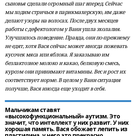
сыновья сделали огромный шаг вперед. Сейчас
мы ходим стричься в парикмахерскую, им даже
делают узоры на волосах. После двух месяцев
работы с дефектологом у Вани ушла эхолалия.
Улучшилось поведение. Правда, они по-прежнему
не едят, хотя Вася сейчас может иногда пожевать
кусочек мяса или яблока. Я заказываю им
безлактозное молоко и какао, белковую смесь,
курсом они принимают витамины. Вес и рост их
соответствует норме. В целом у Вани ситуация
получше, Вася иногда еще уходит в себя.
Мальчикам ставят
«высокофункциональный» аутизм. Это
значит, что интеллект у них развит. У них
хорошая память. Вася обожает лепить из
пластилина, у него это прекрасно